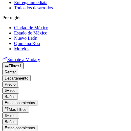
Entrega inmediata
Todos los desarrollos
Por región
Ciudad de México
Estado de México
Nuevo León
Quintana Roo
Morelos
Súmate a Mudafy
Filtros
1
Rentar
Departamento
Precio
6+ rec.
Baños
Estacionamientos
Más filtros
6+ rec.
Baños
Estacionamientos