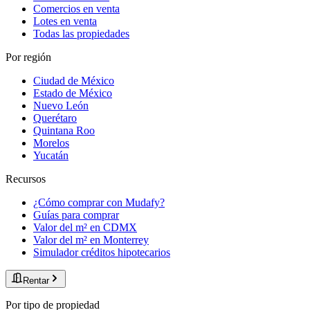
Comercios en venta
Lotes en venta
Todas las propiedades
Por región
Ciudad de México
Estado de México
Nuevo León
Querétaro
Quintana Roo
Morelos
Yucatán
Recursos
¿Cómo comprar con Mudafy?
Guías para comprar
Valor del m² en CDMX
Valor del m² en Monterrey
Simulador créditos hipotecarios
Rentar
Por tipo de propiedad