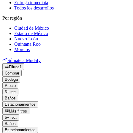
Entrega inmediata
Todos los desarrollos
Por región
Ciudad de México
Estado de México
Nuevo León
Quintana Roo
Morelos
Súmate a Mudafy
Filtros
1
Comprar
Bodega
Precio
6+ rec.
Baños
Estacionamientos
Más filtros
6+ rec.
Baños
Estacionamientos