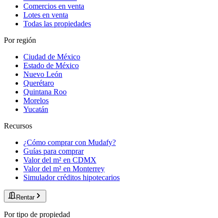
Comercios en venta
Lotes en venta
Todas las propiedades
Por región
Ciudad de México
Estado de México
Nuevo León
Querétaro
Quintana Roo
Morelos
Yucatán
Recursos
¿Cómo comprar con Mudafy?
Guías para comprar
Valor del m² en CDMX
Valor del m² en Monterrey
Simulador créditos hipotecarios
Rentar
Por tipo de propiedad