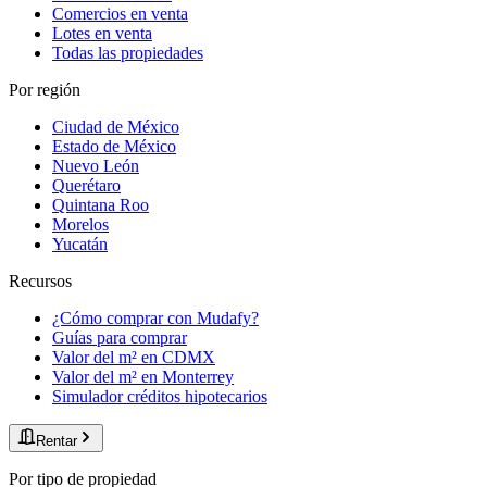
Comercios en venta
Lotes en venta
Todas las propiedades
Por región
Ciudad de México
Estado de México
Nuevo León
Querétaro
Quintana Roo
Morelos
Yucatán
Recursos
¿Cómo comprar con Mudafy?
Guías para comprar
Valor del m² en CDMX
Valor del m² en Monterrey
Simulador créditos hipotecarios
Rentar
Por tipo de propiedad