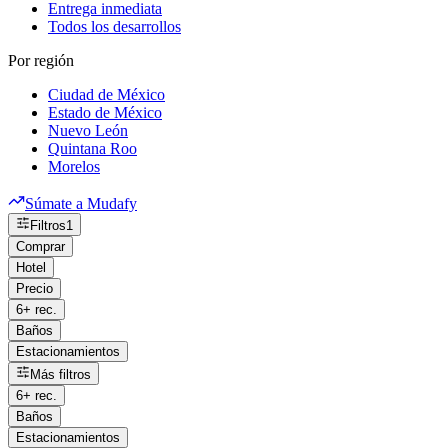
Entrega inmediata
Todos los desarrollos
Por región
Ciudad de México
Estado de México
Nuevo León
Quintana Roo
Morelos
Súmate a Mudafy
Filtros
1
Comprar
Hotel
Precio
6+ rec.
Baños
Estacionamientos
Más filtros
6+ rec.
Baños
Estacionamientos