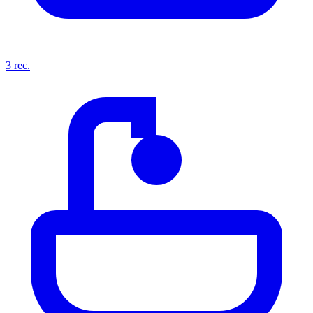
3
rec.