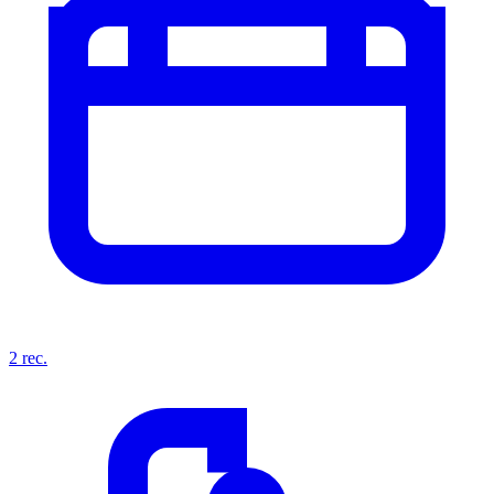
2
rec.