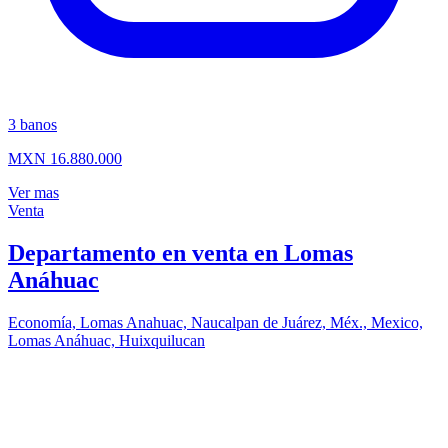
3
banos
MXN 16.880.000
Ver mas
Venta
Departamento en venta en Lomas
Anáhuac
Economía, Lomas Anahuac, Naucalpan de Juárez, Méx., Mexico,
Lomas Anáhuac, Huixquilucan