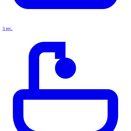
3
rec.