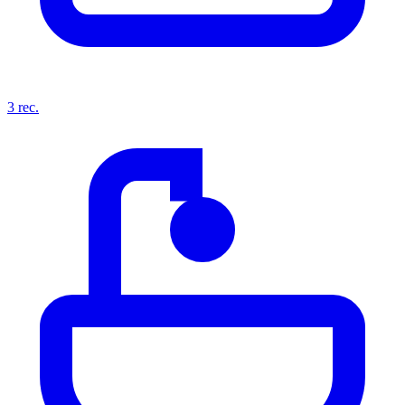
3
rec.