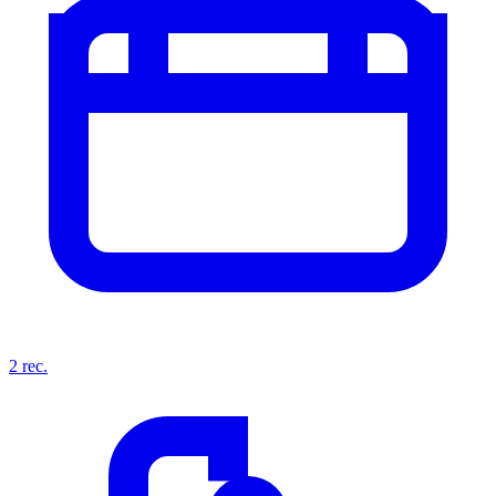
2
rec.