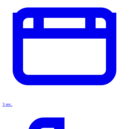
3
rec.