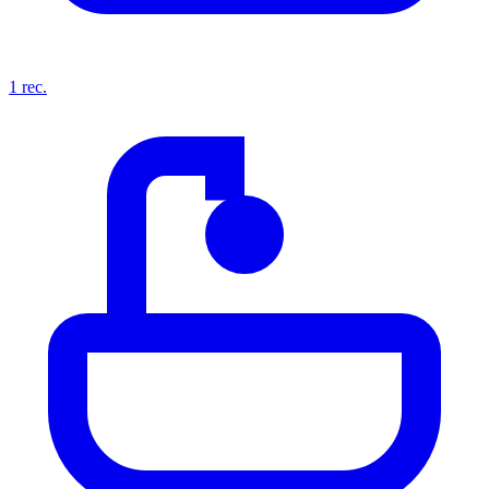
1
rec.