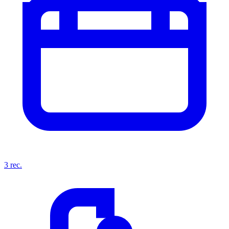
3
rec.