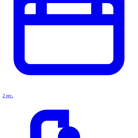
2
rec.