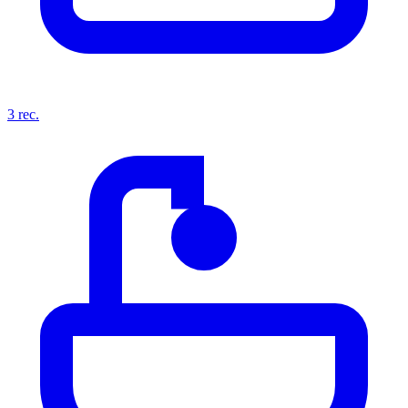
3
rec.