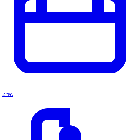
2
rec.