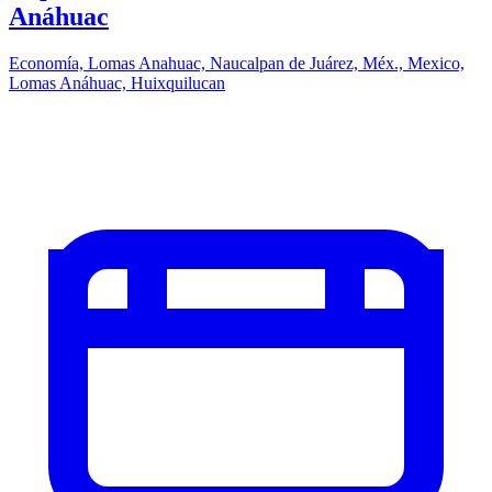
Anáhuac
Economía, Lomas Anahuac, Naucalpan de Juárez, Méx., Mexico,
Lomas Anáhuac, Huixquilucan