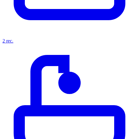
2
rec.