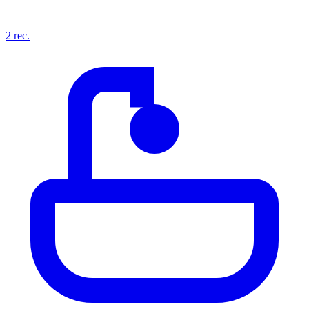
2
rec.