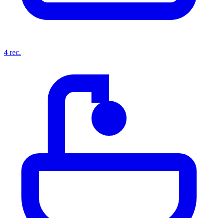
4
rec.