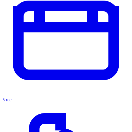
5
rec.