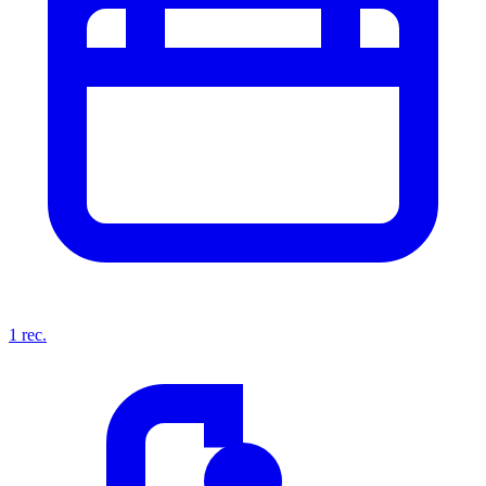
1
rec.