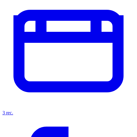
3
rec.