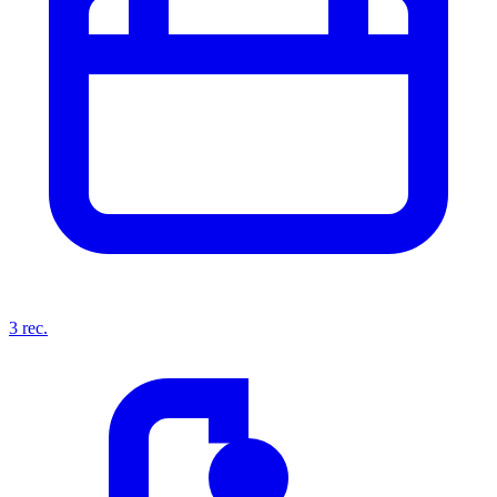
3
rec.