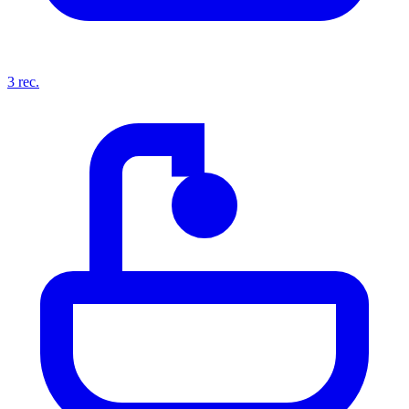
3
rec.