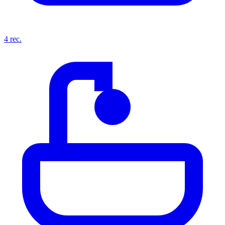
4
rec.