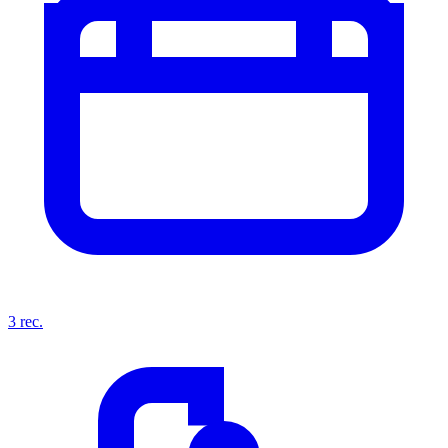
3
rec.