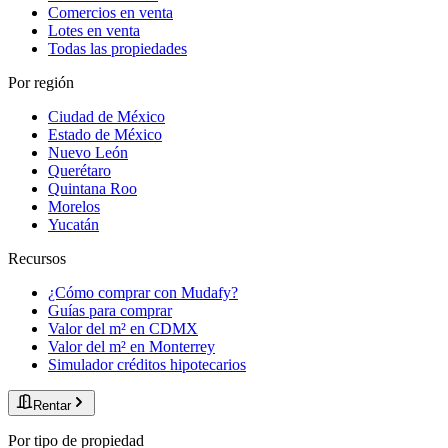
Comercios en venta
Lotes en venta
Todas las propiedades
Por región
Ciudad de México
Estado de México
Nuevo León
Querétaro
Quintana Roo
Morelos
Yucatán
Recursos
¿Cómo comprar con Mudafy?
Guías para comprar
Valor del m² en CDMX
Valor del m² en Monterrey
Simulador créditos hipotecarios
Rentar
Por tipo de propiedad