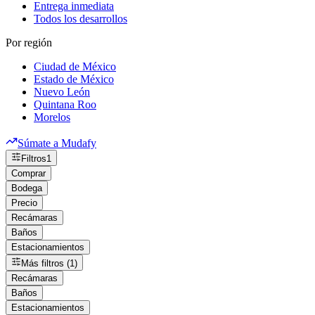
Entrega inmediata
Todos los desarrollos
Por región
Ciudad de México
Estado de México
Nuevo León
Quintana Roo
Morelos
Súmate a Mudafy
Filtros
1
Comprar
Bodega
Precio
Recámaras
Baños
Estacionamientos
Más filtros (1)
Recámaras
Baños
Estacionamientos