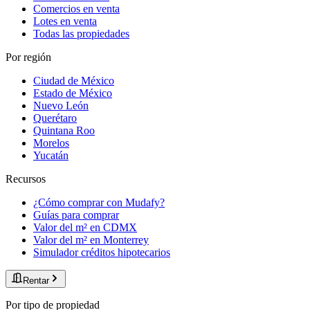
Comercios en venta
Lotes en venta
Todas las propiedades
Por región
Ciudad de México
Estado de México
Nuevo León
Querétaro
Quintana Roo
Morelos
Yucatán
Recursos
¿Cómo comprar con Mudafy?
Guías para comprar
Valor del m² en CDMX
Valor del m² en Monterrey
Simulador créditos hipotecarios
Rentar
Por tipo de propiedad