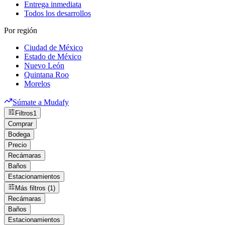
Entrega inmediata
Todos los desarrollos
Por región
Ciudad de México
Estado de México
Nuevo León
Quintana Roo
Morelos
Súmate a Mudafy
Filtros
1
Comprar
Bodega
Precio
Recámaras
Baños
Estacionamientos
Más filtros (1)
Recámaras
Baños
Estacionamientos