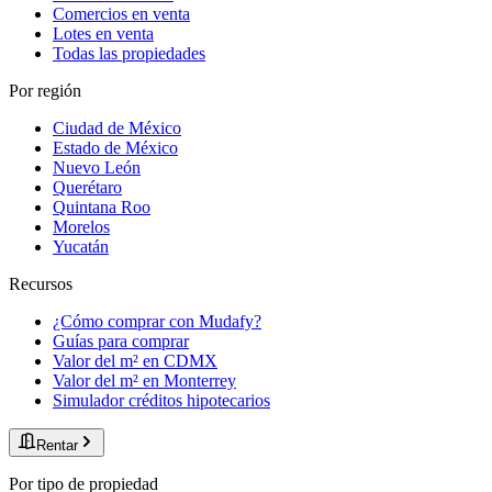
Comercios en venta
Lotes en venta
Todas las propiedades
Por región
Ciudad de México
Estado de México
Nuevo León
Querétaro
Quintana Roo
Morelos
Yucatán
Recursos
¿Cómo comprar con Mudafy?
Guías para comprar
Valor del m² en CDMX
Valor del m² en Monterrey
Simulador créditos hipotecarios
Rentar
Por tipo de propiedad