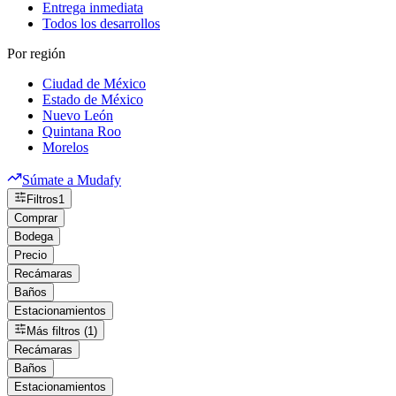
Entrega inmediata
Todos los desarrollos
Por región
Ciudad de México
Estado de México
Nuevo León
Quintana Roo
Morelos
Súmate a Mudafy
Filtros
1
Comprar
Bodega
Precio
Recámaras
Baños
Estacionamientos
Más filtros (1)
Recámaras
Baños
Estacionamientos