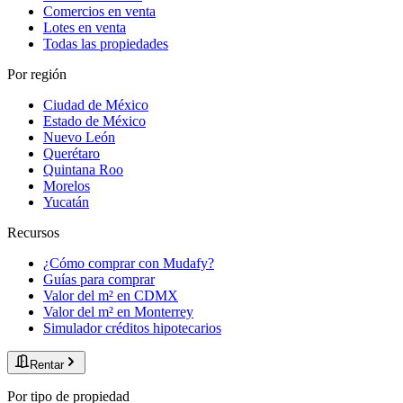
Comercios en venta
Lotes en venta
Todas las propiedades
Por región
Ciudad de México
Estado de México
Nuevo León
Querétaro
Quintana Roo
Morelos
Yucatán
Recursos
¿Cómo comprar con Mudafy?
Guías para comprar
Valor del m² en CDMX
Valor del m² en Monterrey
Simulador créditos hipotecarios
Rentar
Por tipo de propiedad