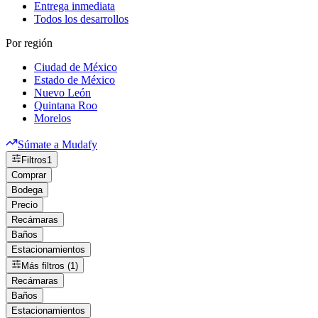
Entrega inmediata
Todos los desarrollos
Por región
Ciudad de México
Estado de México
Nuevo León
Quintana Roo
Morelos
Súmate a Mudafy
Filtros
1
Comprar
Bodega
Precio
Recámaras
Baños
Estacionamientos
Más filtros (1)
Recámaras
Baños
Estacionamientos