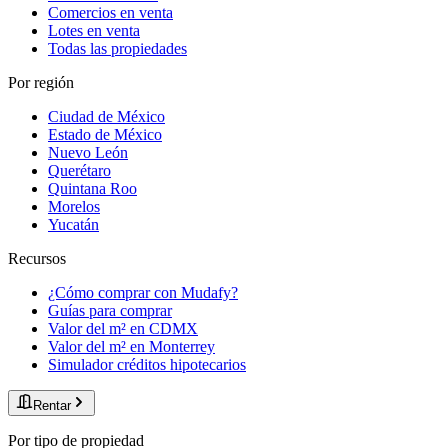
Comercios en venta
Lotes en venta
Todas las propiedades
Por región
Ciudad de México
Estado de México
Nuevo León
Querétaro
Quintana Roo
Morelos
Yucatán
Recursos
¿Cómo comprar con Mudafy?
Guías para comprar
Valor del m² en CDMX
Valor del m² en Monterrey
Simulador créditos hipotecarios
Rentar
Por tipo de propiedad