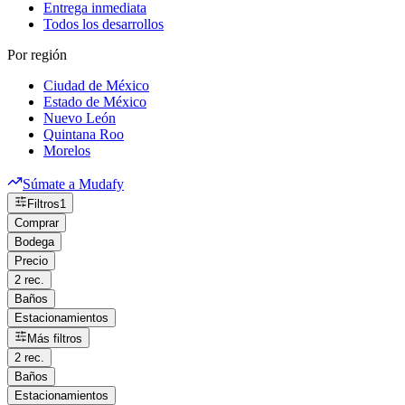
Entrega inmediata
Todos los desarrollos
Por región
Ciudad de México
Estado de México
Nuevo León
Quintana Roo
Morelos
Súmate a Mudafy
Filtros
1
Comprar
Bodega
Precio
2 rec.
Baños
Estacionamientos
Más filtros
2 rec.
Baños
Estacionamientos