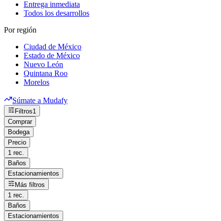
Entrega inmediata
Todos los desarrollos
Por región
Ciudad de México
Estado de México
Nuevo León
Quintana Roo
Morelos
Súmate a Mudafy
Filtros
1
Comprar
Bodega
Precio
1 rec.
Baños
Estacionamientos
Más filtros
1 rec.
Baños
Estacionamientos