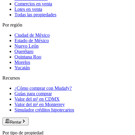
Comercios en venta
Lotes en venta
Todas las propiedades
Por región
Ciudad de México
Estado de México
Nuevo León
Querétaro
Quintana Roo
Morelos
Yucatán
Recursos
¿Cómo comprar con Mudafy?
Guías para comprar
Valor del m² en CDMX
Valor del m² en Monterrey
Simulador créditos hipotecarios
Rentar
Por tipo de propiedad