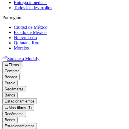
Entrega inmediata
Todos los desarrollos
Por región
Ciudad de México
Estado de México
Nuevo León
Quintana Roo
Morelos
Súmate a Mudafy
Filtros
1
Comprar
Bodega
Precio
Recámaras
Baños
Estacionamientos
Más filtros (1)
Recámaras
Baños
Estacionamientos