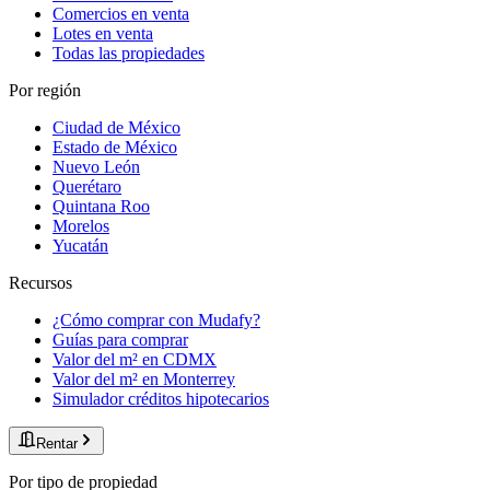
Comercios en venta
Lotes en venta
Todas las propiedades
Por región
Ciudad de México
Estado de México
Nuevo León
Querétaro
Quintana Roo
Morelos
Yucatán
Recursos
¿Cómo comprar con Mudafy?
Guías para comprar
Valor del m² en CDMX
Valor del m² en Monterrey
Simulador créditos hipotecarios
Rentar
Por tipo de propiedad