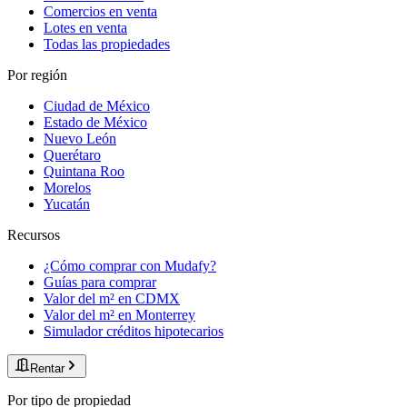
Comercios en venta
Lotes en venta
Todas las propiedades
Por región
Ciudad de México
Estado de México
Nuevo León
Querétaro
Quintana Roo
Morelos
Yucatán
Recursos
¿Cómo comprar con Mudafy?
Guías para comprar
Valor del m² en CDMX
Valor del m² en Monterrey
Simulador créditos hipotecarios
Rentar
Por tipo de propiedad