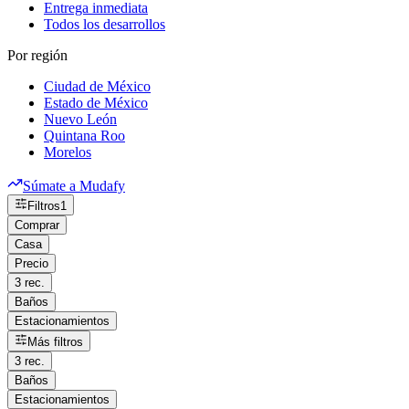
Entrega inmediata
Todos los desarrollos
Por región
Ciudad de México
Estado de México
Nuevo León
Quintana Roo
Morelos
Súmate a Mudafy
Filtros
1
Comprar
Casa
Precio
3 rec.
Baños
Estacionamientos
Más filtros
3 rec.
Baños
Estacionamientos