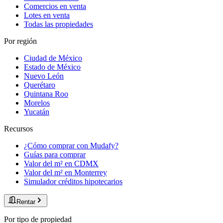
Comercios en venta
Lotes en venta
Todas las propiedades
Por región
Ciudad de México
Estado de México
Nuevo León
Querétaro
Quintana Roo
Morelos
Yucatán
Recursos
¿Cómo comprar con Mudafy?
Guías para comprar
Valor del m² en CDMX
Valor del m² en Monterrey
Simulador créditos hipotecarios
Rentar
Por tipo de propiedad