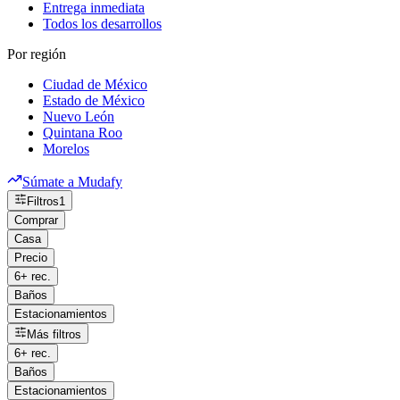
Entrega inmediata
Todos los desarrollos
Por región
Ciudad de México
Estado de México
Nuevo León
Quintana Roo
Morelos
Súmate a Mudafy
Filtros
1
Comprar
Casa
Precio
6+ rec.
Baños
Estacionamientos
Más filtros
6+ rec.
Baños
Estacionamientos