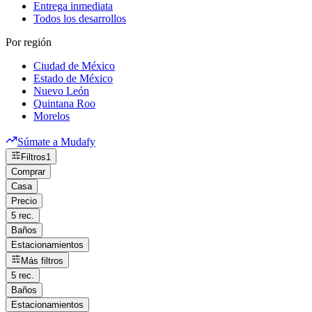
Entrega inmediata
Todos los desarrollos
Por región
Ciudad de México
Estado de México
Nuevo León
Quintana Roo
Morelos
Súmate a Mudafy
Filtros
1
Comprar
Casa
Precio
5 rec.
Baños
Estacionamientos
Más filtros
5 rec.
Baños
Estacionamientos