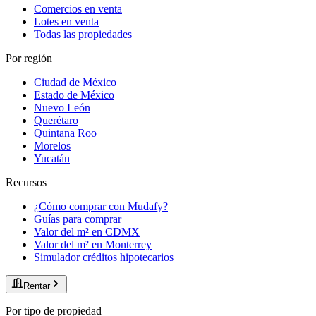
Comercios en venta
Lotes en venta
Todas las propiedades
Por región
Ciudad de México
Estado de México
Nuevo León
Querétaro
Quintana Roo
Morelos
Yucatán
Recursos
¿Cómo comprar con Mudafy?
Guías para comprar
Valor del m² en CDMX
Valor del m² en Monterrey
Simulador créditos hipotecarios
Rentar
Por tipo de propiedad