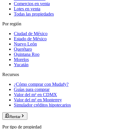
Comercios en venta
Lotes en venta
Todas las propiedades
Por región
Ciudad de México
Estado de México
Nuevo León
Querétaro
Quintana Roo
Morelos
Yucatán
Recursos
¿Cómo comprar con Mudafy?
Guías para comprar
Valor del m² en CDMX
Valor del m² en Monterrey
Simulador créditos hipotecarios
Rentar
Por tipo de propiedad