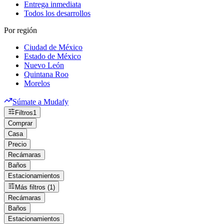
Entrega inmediata
Todos los desarrollos
Por región
Ciudad de México
Estado de México
Nuevo León
Quintana Roo
Morelos
Súmate a Mudafy
Filtros
1
Comprar
Casa
Precio
Recámaras
Baños
Estacionamientos
Más filtros (1)
Recámaras
Baños
Estacionamientos