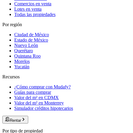
Comercios en venta
Lotes en venta
Todas las propiedades
Por región
Ciudad de México
Estado de México
Nuevo León
Querétaro
Quintana Roo
Morelos
Yucatán
Recursos
¿Cómo comprar con Mudafy?
Guías para comprar
Valor del m² en CDMX
Valor del m² en Monterrey
Simulador créditos hipotecarios
Rentar
Por tipo de propiedad