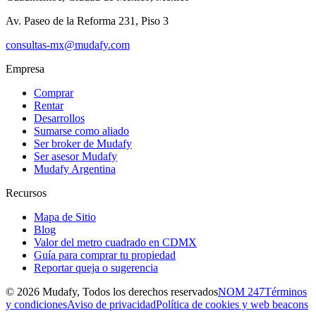
Av. Paseo de la Reforma 231, Piso 3
consultas-mx@mudafy.com
Empresa
Comprar
Rentar
Desarrollos
Sumarse como aliado
Ser broker de Mudafy
Ser asesor Mudafy
Mudafy Argentina
Recursos
Mapa de Sitio
Blog
Valor del metro cuadrado en CDMX
Guía para comprar tu propiedad
Reportar queja o sugerencia
©
2026
Mudafy, Todos los derechos reservados
NOM 247
Términos
y condiciones
Aviso de privacidad
Política de cookies y web beacons