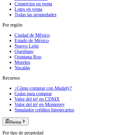
Comercios en venta
Lotes en venta
Todas las propiedades
Por región
Ciudad de México
Estado de México
Nuevo León
Querétaro
Quintana Roo
Morelos
Yucatán
Recursos
¿Cómo comprar con Mudafy?
Guías para comprar
Valor del m² en CDMX
Valor del m² en Monterrey
Simulador créditos hipotecarios
Rentar
Por tipo de propiedad