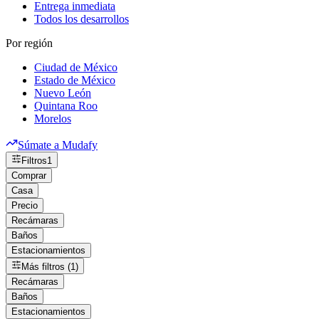
Entrega inmediata
Todos los desarrollos
Por región
Ciudad de México
Estado de México
Nuevo León
Quintana Roo
Morelos
Súmate a Mudafy
Filtros
1
Comprar
Casa
Precio
Recámaras
Baños
Estacionamientos
Más filtros (1)
Recámaras
Baños
Estacionamientos