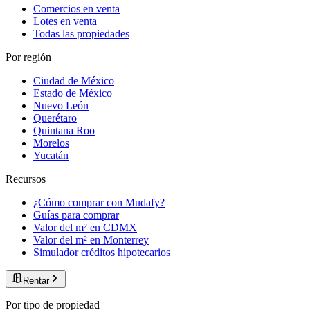
Comercios en venta
Lotes en venta
Todas las propiedades
Por región
Ciudad de México
Estado de México
Nuevo León
Querétaro
Quintana Roo
Morelos
Yucatán
Recursos
¿Cómo comprar con Mudafy?
Guías para comprar
Valor del m² en CDMX
Valor del m² en Monterrey
Simulador créditos hipotecarios
Rentar
Por tipo de propiedad