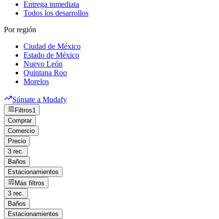
Entrega inmediata
Todos los desarrollos
Por región
Ciudad de México
Estado de México
Nuevo León
Quintana Roo
Morelos
Súmate a Mudafy
Filtros
1
Comprar
Comercio
Precio
3 rec.
Baños
Estacionamientos
Más filtros
3 rec.
Baños
Estacionamientos