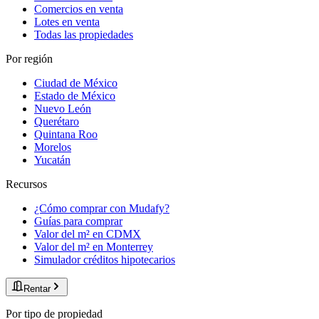
Comercios en venta
Lotes en venta
Todas las propiedades
Por región
Ciudad de México
Estado de México
Nuevo León
Querétaro
Quintana Roo
Morelos
Yucatán
Recursos
¿Cómo comprar con Mudafy?
Guías para comprar
Valor del m² en CDMX
Valor del m² en Monterrey
Simulador créditos hipotecarios
Rentar
Por tipo de propiedad