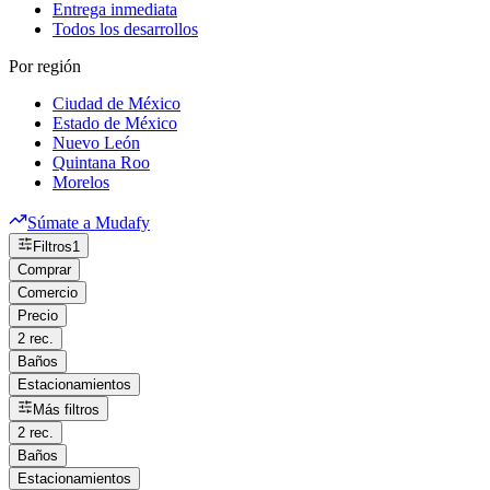
Entrega inmediata
Todos los desarrollos
Por región
Ciudad de México
Estado de México
Nuevo León
Quintana Roo
Morelos
Súmate a Mudafy
Filtros
1
Comprar
Comercio
Precio
2 rec.
Baños
Estacionamientos
Más filtros
2 rec.
Baños
Estacionamientos