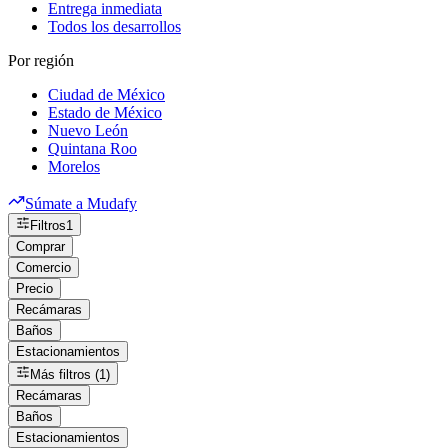
Entrega inmediata
Todos los desarrollos
Por región
Ciudad de México
Estado de México
Nuevo León
Quintana Roo
Morelos
Súmate a Mudafy
Filtros
1
Comprar
Comercio
Precio
Recámaras
Baños
Estacionamientos
Más filtros (1)
Recámaras
Baños
Estacionamientos