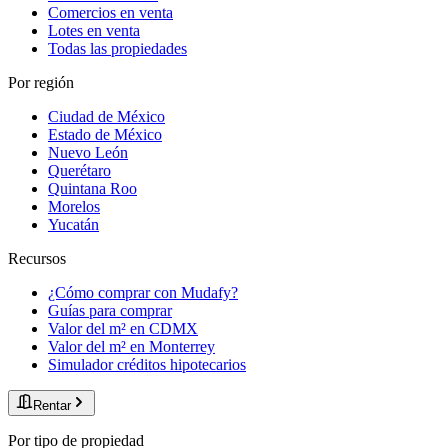
Comercios en venta
Lotes en venta
Todas las propiedades
Por región
Ciudad de México
Estado de México
Nuevo León
Querétaro
Quintana Roo
Morelos
Yucatán
Recursos
¿Cómo comprar con Mudafy?
Guías para comprar
Valor del m² en CDMX
Valor del m² en Monterrey
Simulador créditos hipotecarios
Rentar
Por tipo de propiedad