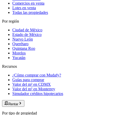
Comercios en venta
Lotes en venta
Todas las propiedades
Por región
Ciudad de México
Estado de México
Nuevo León
Querétaro
Quintana Roo
Morelos
Yucatán
Recursos
¿Cómo comprar con Mudafy?
Guías para comprar
Valor del m² en CDMX
Valor del m² en Monterrey
Simulador créditos hipotecarios
Rentar
Por tipo de propiedad