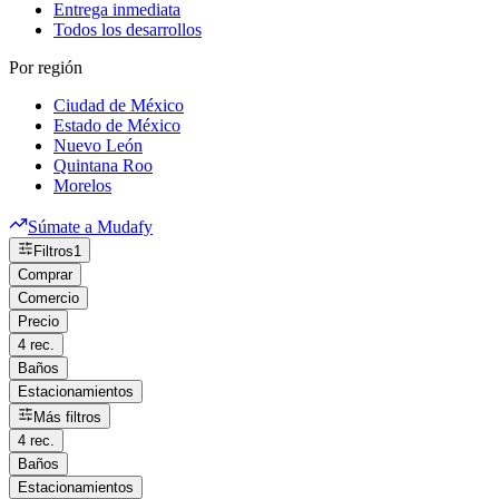
Entrega inmediata
Todos los desarrollos
Por región
Ciudad de México
Estado de México
Nuevo León
Quintana Roo
Morelos
Súmate a Mudafy
Filtros
1
Comprar
Comercio
Precio
4 rec.
Baños
Estacionamientos
Más filtros
4 rec.
Baños
Estacionamientos