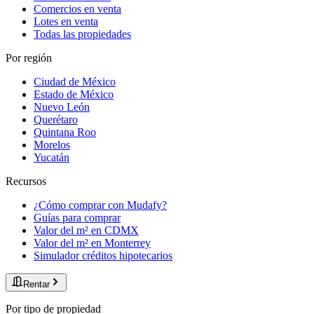
Comercios en venta
Lotes en venta
Todas las propiedades
Por región
Ciudad de México
Estado de México
Nuevo León
Querétaro
Quintana Roo
Morelos
Yucatán
Recursos
¿Cómo comprar con Mudafy?
Guías para comprar
Valor del m² en CDMX
Valor del m² en Monterrey
Simulador créditos hipotecarios
Rentar
Por tipo de propiedad