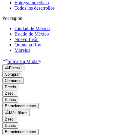
Entrega inmediata
Todos los desarrollos
Por región
Ciudad de México
Estado de México
Nuevo León
Quintana Roo
Morelos
Súmate a Mudafy
Filtros
1
Comprar
Comercio
Precio
2 rec.
Baños
Estacionamientos
Más filtros
2 rec.
Baños
Estacionamientos