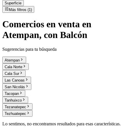
Superficie
Más filtros (1)
Comercios
en
venta
en
Atempan, con Balcón
Sugerencias para tu búsqueda
Atempan
Cala Norte
Cala Sur
Las Canoas
San Nicolás
Tacopan
Tanhuixco
Tezanatepec
Tezhuatepec
Lo sentimos, no encontramos resultados para esas características.