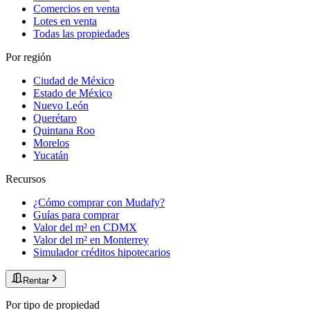
Comercios en venta
Lotes en venta
Todas las propiedades
Por región
Ciudad de México
Estado de México
Nuevo León
Querétaro
Quintana Roo
Morelos
Yucatán
Recursos
¿Cómo comprar con Mudafy?
Guías para comprar
Valor del m² en CDMX
Valor del m² en Monterrey
Simulador créditos hipotecarios
Rentar
Por tipo de propiedad