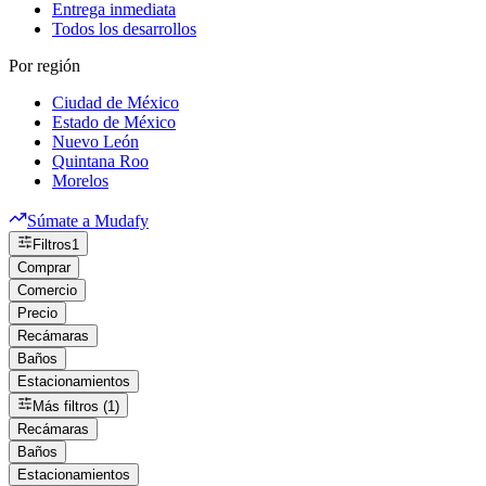
Entrega inmediata
Todos los desarrollos
Por región
Ciudad de México
Estado de México
Nuevo León
Quintana Roo
Morelos
Súmate a Mudafy
Filtros
1
Comprar
Comercio
Precio
Recámaras
Baños
Estacionamientos
Más filtros (1)
Recámaras
Baños
Estacionamientos