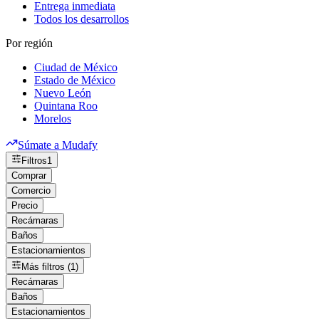
Entrega inmediata
Todos los desarrollos
Por región
Ciudad de México
Estado de México
Nuevo León
Quintana Roo
Morelos
Súmate a Mudafy
Filtros
1
Comprar
Comercio
Precio
Recámaras
Baños
Estacionamientos
Más filtros (1)
Recámaras
Baños
Estacionamientos