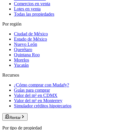
Comercios en venta
Lotes en venta
Todas las propiedades
Por región
Ciudad de México
Estado de México
Nuevo León
Querétaro
Quintana Roo
Morelos
Yucatán
Recursos
¿Cómo comprar con Mudafy?
Guías para comprar
Valor del m² en CDMX
Valor del m² en Monterrey
Simulador créditos hipotecarios
Rentar
Por tipo de propiedad