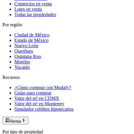
Comercios en venta
Lotes en venta
Todas las propiedades
Por región
Ciudad de México
Estado de México
Nuevo León
Querétaro
Quintana Roo
Morelos
Yucatán
Recursos
¿Cómo comprar con Mudafy?
Guías para comprar
Valor del m² en CDMX
Valor del m² en Monterrey
Simulador créditos hipotecarios
Rentar
Por tipo de propiedad