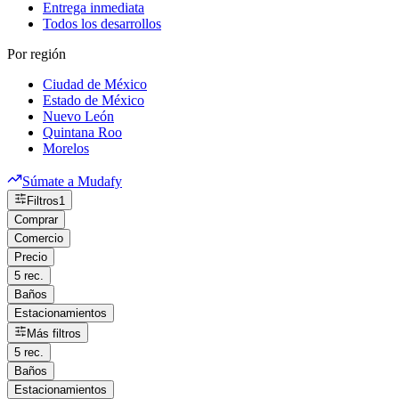
Entrega inmediata
Todos los desarrollos
Por región
Ciudad de México
Estado de México
Nuevo León
Quintana Roo
Morelos
Súmate a Mudafy
Filtros
1
Comprar
Comercio
Precio
5 rec.
Baños
Estacionamientos
Más filtros
5 rec.
Baños
Estacionamientos