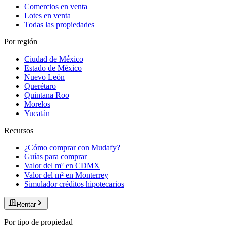
Comercios en venta
Lotes en venta
Todas las propiedades
Por región
Ciudad de México
Estado de México
Nuevo León
Querétaro
Quintana Roo
Morelos
Yucatán
Recursos
¿Cómo comprar con Mudafy?
Guías para comprar
Valor del m² en CDMX
Valor del m² en Monterrey
Simulador créditos hipotecarios
Rentar
Por tipo de propiedad