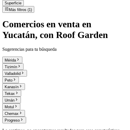
Superficie
Más filtros (1)
Comercios
en
venta
en
Yucatán, con Roof Garden
Sugerencias para tu búsqueda
Mérida
Tizimín
Valladolid
Peto
Kanasín
Tekax
Umán
Motul
Chemax
Progreso