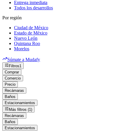
Entrega inmediata
Todos los desarrollos
Por región
Ciudad de México
Estado de México
Nuevo León
Quintana Roo
Morelos
Súmate a Mudafy
Filtros
1
Comprar
Comercio
Precio
Recámaras
Baños
Estacionamientos
Más filtros (1)
Recámaras
Baños
Estacionamientos