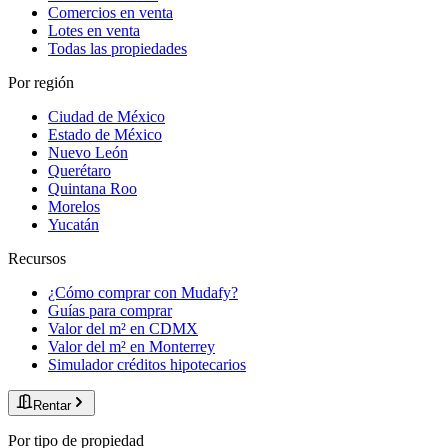
Comercios en venta
Lotes en venta
Todas las propiedades
Por región
Ciudad de México
Estado de México
Nuevo León
Querétaro
Quintana Roo
Morelos
Yucatán
Recursos
¿Cómo comprar con Mudafy?
Guías para comprar
Valor del m² en CDMX
Valor del m² en Monterrey
Simulador créditos hipotecarios
Rentar
Por tipo de propiedad