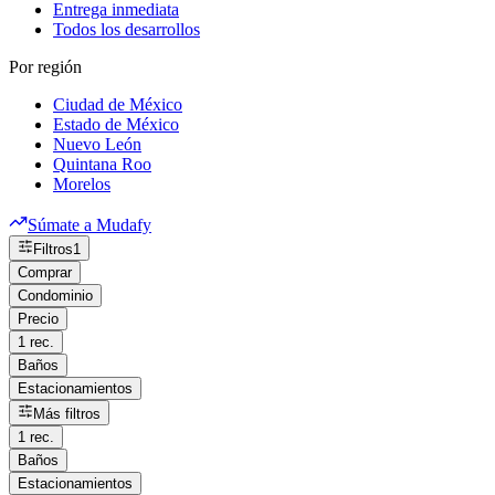
Entrega inmediata
Todos los desarrollos
Por región
Ciudad de México
Estado de México
Nuevo León
Quintana Roo
Morelos
Súmate a Mudafy
Filtros
1
Comprar
Condominio
Precio
1 rec.
Baños
Estacionamientos
Más filtros
1 rec.
Baños
Estacionamientos