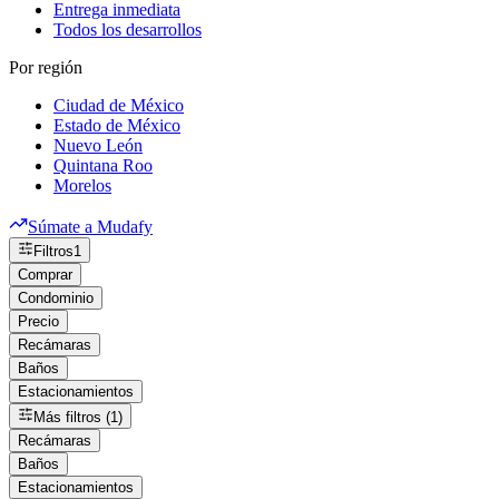
Entrega inmediata
Todos los desarrollos
Por región
Ciudad de México
Estado de México
Nuevo León
Quintana Roo
Morelos
Súmate a Mudafy
Filtros
1
Comprar
Condominio
Precio
Recámaras
Baños
Estacionamientos
Más filtros (1)
Recámaras
Baños
Estacionamientos