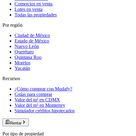
Comercios en venta
Lotes en venta
Todas las propiedades
Por región
Ciudad de México
Estado de México
Nuevo León
Querétaro
Quintana Roo
Morelos
Yucatán
Recursos
¿Cómo comprar con Mudafy?
Guías para comprar
Valor del m² en CDMX
Valor del m² en Monterrey
Simulador créditos hipotecarios
Rentar
Por tipo de propiedad