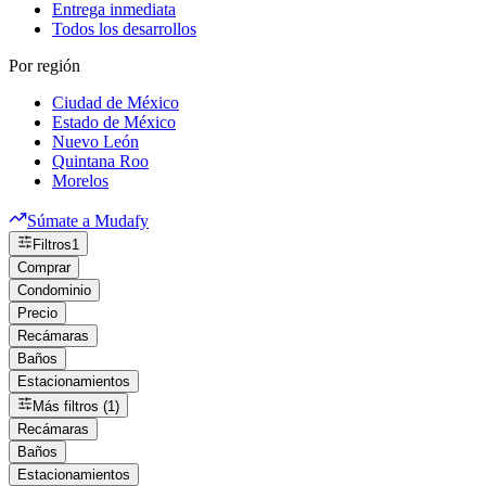
Entrega inmediata
Todos los desarrollos
Por región
Ciudad de México
Estado de México
Nuevo León
Quintana Roo
Morelos
Súmate a Mudafy
Filtros
1
Comprar
Condominio
Precio
Recámaras
Baños
Estacionamientos
Más filtros (1)
Recámaras
Baños
Estacionamientos