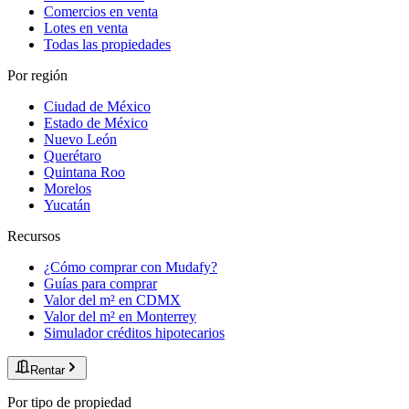
Comercios en venta
Lotes en venta
Todas las propiedades
Por región
Ciudad de México
Estado de México
Nuevo León
Querétaro
Quintana Roo
Morelos
Yucatán
Recursos
¿Cómo comprar con Mudafy?
Guías para comprar
Valor del m² en CDMX
Valor del m² en Monterrey
Simulador créditos hipotecarios
Rentar
Por tipo de propiedad