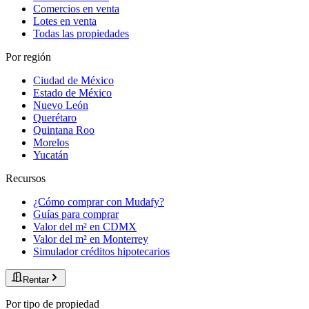
Comercios en venta
Lotes en venta
Todas las propiedades
Por región
Ciudad de México
Estado de México
Nuevo León
Querétaro
Quintana Roo
Morelos
Yucatán
Recursos
¿Cómo comprar con Mudafy?
Guías para comprar
Valor del m² en CDMX
Valor del m² en Monterrey
Simulador créditos hipotecarios
Rentar
Por tipo de propiedad