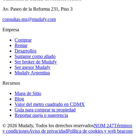
Av. Paseo de la Reforma 231, Piso 3
consultas-mx@mudafy.com
Empresa
Comprar
Rentar
Desarrollos
Sumarse como aliado
Ser broker de Mudafy
Ser asesor Mudafy
Mudafy Argentina
Recursos
Mapa de Sitio
Blog
Valor del metro cuadrado en CDMX
Guía para comprar tu propiedad
Reportar queja o sugerencia
©
2026
Mudafy, Todos los derechos reservados
NOM 247
Términos
y condiciones
Aviso de privacidad
Política de cookies y web beacons