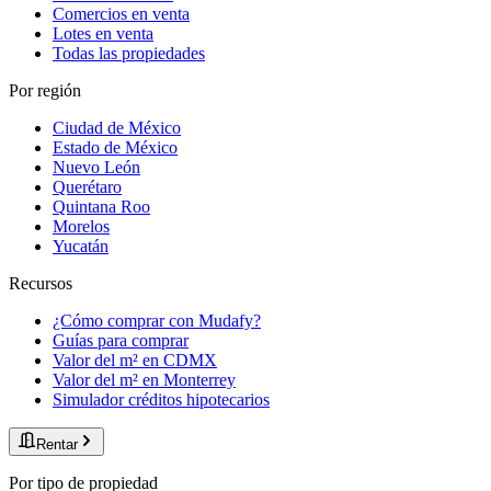
Comercios en venta
Lotes en venta
Todas las propiedades
Por región
Ciudad de México
Estado de México
Nuevo León
Querétaro
Quintana Roo
Morelos
Yucatán
Recursos
¿Cómo comprar con Mudafy?
Guías para comprar
Valor del m² en CDMX
Valor del m² en Monterrey
Simulador créditos hipotecarios
Rentar
Por tipo de propiedad