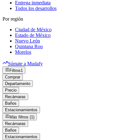
Entrega inmediata
Todos los desarrollos
Por región
Ciudad de México
Estado de México
Nuevo León
Quintana Roo
Morelos
Súmate a Mudafy
Filtros
1
Comprar
Departamento
Precio
Recámaras
Baños
Estacionamientos
Más filtros (1)
Recámaras
Baños
Estacionamientos