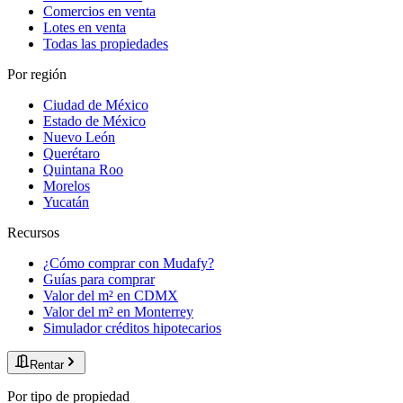
Comercios en venta
Lotes en venta
Todas las propiedades
Por región
Ciudad de México
Estado de México
Nuevo León
Querétaro
Quintana Roo
Morelos
Yucatán
Recursos
¿Cómo comprar con Mudafy?
Guías para comprar
Valor del m² en CDMX
Valor del m² en Monterrey
Simulador créditos hipotecarios
Rentar
Por tipo de propiedad