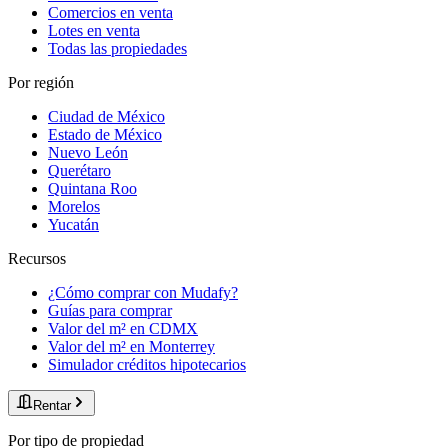
Comercios en venta
Lotes en venta
Todas las propiedades
Por región
Ciudad de México
Estado de México
Nuevo León
Querétaro
Quintana Roo
Morelos
Yucatán
Recursos
¿Cómo comprar con Mudafy?
Guías para comprar
Valor del m² en CDMX
Valor del m² en Monterrey
Simulador créditos hipotecarios
Rentar
Por tipo de propiedad