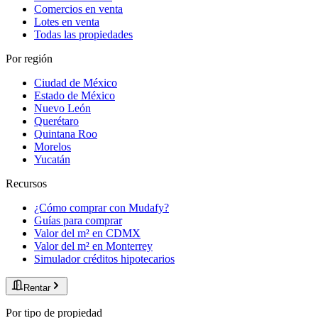
Comercios en venta
Lotes en venta
Todas las propiedades
Por región
Ciudad de México
Estado de México
Nuevo León
Querétaro
Quintana Roo
Morelos
Yucatán
Recursos
¿Cómo comprar con Mudafy?
Guías para comprar
Valor del m² en CDMX
Valor del m² en Monterrey
Simulador créditos hipotecarios
Rentar
Por tipo de propiedad