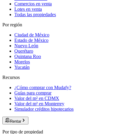
Comercios en venta
Lotes en venta
Todas las propiedades
Por región
Ciudad de México
Estado de México
Nuevo León
Querétaro
Quintana Roo
Morelos
Yucatán
Recursos
¿Cómo comprar con Mudafy?
Guías para comprar
Valor del m² en CDMX
Valor del m² en Monterrey
Simulador créditos hipotecarios
Rentar
Por tipo de propiedad