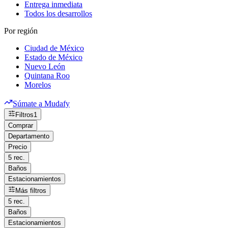
Entrega inmediata
Todos los desarrollos
Por región
Ciudad de México
Estado de México
Nuevo León
Quintana Roo
Morelos
Súmate a Mudafy
Filtros
1
Comprar
Departamento
Precio
5 rec.
Baños
Estacionamientos
Más filtros
5 rec.
Baños
Estacionamientos