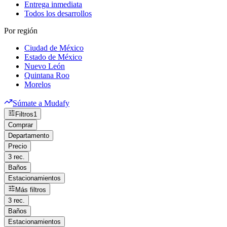
Entrega inmediata
Todos los desarrollos
Por región
Ciudad de México
Estado de México
Nuevo León
Quintana Roo
Morelos
Súmate a Mudafy
Filtros
1
Comprar
Departamento
Precio
3 rec.
Baños
Estacionamientos
Más filtros
3 rec.
Baños
Estacionamientos