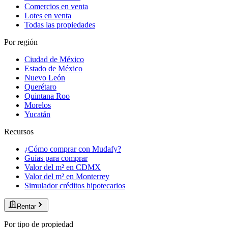
Comercios en venta
Lotes en venta
Todas las propiedades
Por región
Ciudad de México
Estado de México
Nuevo León
Querétaro
Quintana Roo
Morelos
Yucatán
Recursos
¿Cómo comprar con Mudafy?
Guías para comprar
Valor del m² en CDMX
Valor del m² en Monterrey
Simulador créditos hipotecarios
Rentar
Por tipo de propiedad