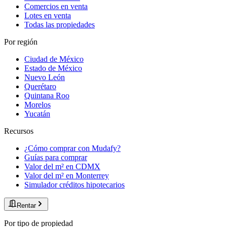
Comercios en venta
Lotes en venta
Todas las propiedades
Por región
Ciudad de México
Estado de México
Nuevo León
Querétaro
Quintana Roo
Morelos
Yucatán
Recursos
¿Cómo comprar con Mudafy?
Guías para comprar
Valor del m² en CDMX
Valor del m² en Monterrey
Simulador créditos hipotecarios
Rentar
Por tipo de propiedad