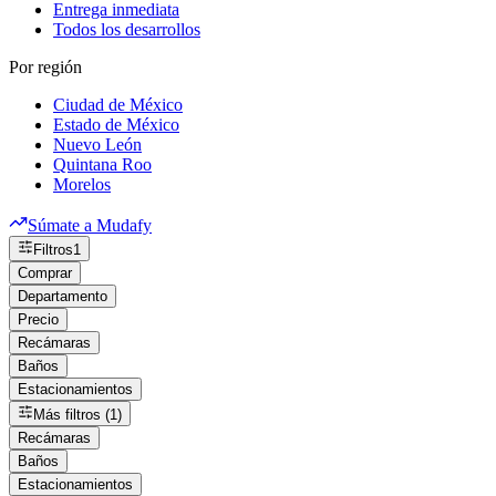
Entrega inmediata
Todos los desarrollos
Por región
Ciudad de México
Estado de México
Nuevo León
Quintana Roo
Morelos
Súmate a Mudafy
Filtros
1
Comprar
Departamento
Precio
Recámaras
Baños
Estacionamientos
Más filtros (1)
Recámaras
Baños
Estacionamientos