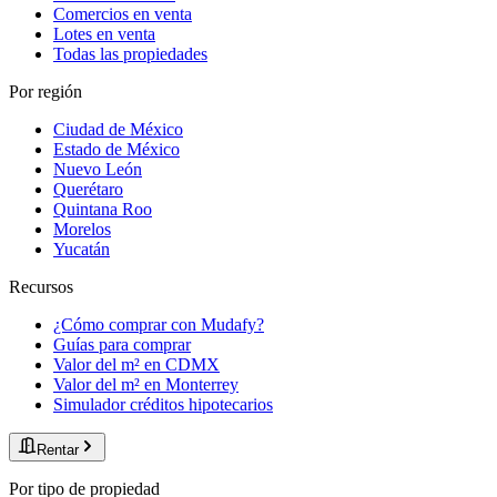
Comercios en venta
Lotes en venta
Todas las propiedades
Por región
Ciudad de México
Estado de México
Nuevo León
Querétaro
Quintana Roo
Morelos
Yucatán
Recursos
¿Cómo comprar con Mudafy?
Guías para comprar
Valor del m² en CDMX
Valor del m² en Monterrey
Simulador créditos hipotecarios
Rentar
Por tipo de propiedad