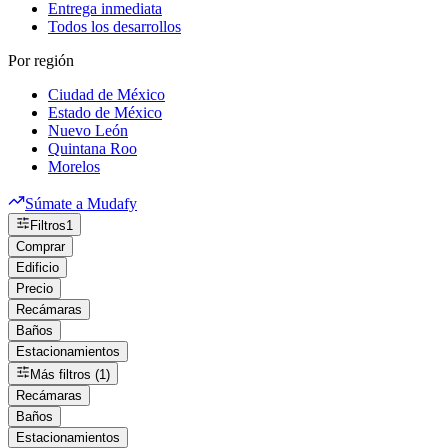
Entrega inmediata
Todos los desarrollos
Por región
Ciudad de México
Estado de México
Nuevo León
Quintana Roo
Morelos
Súmate a Mudafy
Filtros
1
Comprar
Edificio
Precio
Recámaras
Baños
Estacionamientos
Más filtros (1)
Recámaras
Baños
Estacionamientos