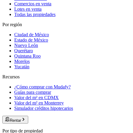
Comercios en venta
Lotes en venta
Todas las propiedades
Por región
Ciudad de México
Estado de México
Nuevo León
Querétaro
Quintana Roo
Morelos
Yucatán
Recursos
¿Cómo comprar con Mudafy?
Guías para comprar
Valor del m² en CDMX
Valor del m² en Monterrey
Simulador créditos hipotecarios
Rentar
Por tipo de propiedad