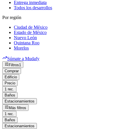
Entrega inmediata
Todos los desarrollos
Por región
Ciudad de México
Estado de México
Nuevo León
Quintana Roo
Morelos
Súmate a Mudafy
Filtros
1
Comprar
Edificio
Precio
1 rec.
Baños
Estacionamientos
Más filtros
1 rec.
Baños
Estacionamientos