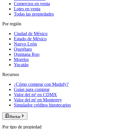
Comercios en venta
Lotes en venta
Todas las propiedades
Por región
Ciudad de México
Estado de México
Nuevo León
Querétaro
Quintana Roo
Morelos
Yucatán
Recursos
¿Cómo comprar con Mudafy?
Guías para comprar
Valor del m² en CDMX
Valor del m² en Monterrey
Simulador créditos hipotecarios
Rentar
Por tipo de propiedad