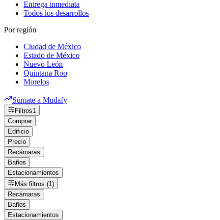
Entrega inmediata
Todos los desarrollos
Por región
Ciudad de México
Estado de México
Nuevo León
Quintana Roo
Morelos
Súmate a Mudafy
Filtros
1
Comprar
Edificio
Precio
Recámaras
Baños
Estacionamientos
Más filtros (1)
Recámaras
Baños
Estacionamientos