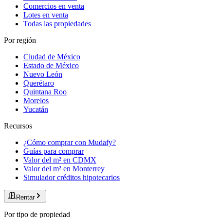
Comercios en venta
Lotes en venta
Todas las propiedades
Por región
Ciudad de México
Estado de México
Nuevo León
Querétaro
Quintana Roo
Morelos
Yucatán
Recursos
¿Cómo comprar con Mudafy?
Guías para comprar
Valor del m² en CDMX
Valor del m² en Monterrey
Simulador créditos hipotecarios
Rentar
Por tipo de propiedad