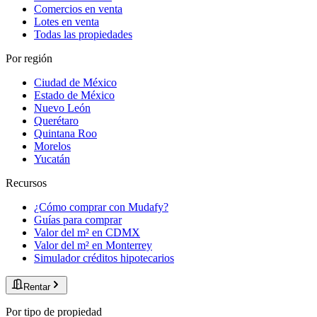
Comercios en venta
Lotes en venta
Todas las propiedades
Por región
Ciudad de México
Estado de México
Nuevo León
Querétaro
Quintana Roo
Morelos
Yucatán
Recursos
¿Cómo comprar con Mudafy?
Guías para comprar
Valor del m² en CDMX
Valor del m² en Monterrey
Simulador créditos hipotecarios
Rentar
Por tipo de propiedad