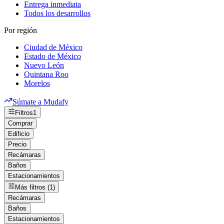
Entrega inmediata
Todos los desarrollos
Por región
Ciudad de México
Estado de México
Nuevo León
Quintana Roo
Morelos
Súmate a Mudafy
Filtros
1
Comprar
Edificio
Precio
Recámaras
Baños
Estacionamientos
Más filtros (1)
Recámaras
Baños
Estacionamientos