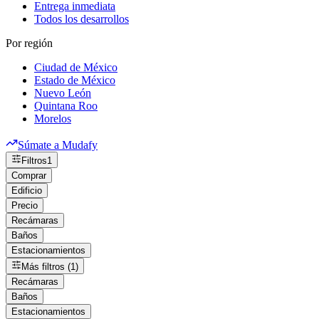
Entrega inmediata
Todos los desarrollos
Por región
Ciudad de México
Estado de México
Nuevo León
Quintana Roo
Morelos
Súmate a Mudafy
Filtros
1
Comprar
Edificio
Precio
Recámaras
Baños
Estacionamientos
Más filtros (1)
Recámaras
Baños
Estacionamientos