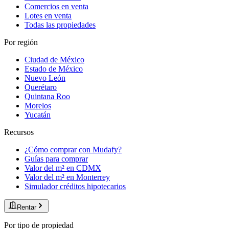
Comercios en venta
Lotes en venta
Todas las propiedades
Por región
Ciudad de México
Estado de México
Nuevo León
Querétaro
Quintana Roo
Morelos
Yucatán
Recursos
¿Cómo comprar con Mudafy?
Guías para comprar
Valor del m² en CDMX
Valor del m² en Monterrey
Simulador créditos hipotecarios
Rentar
Por tipo de propiedad