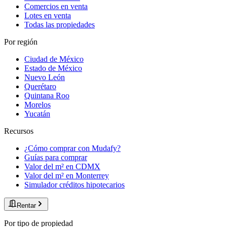
Comercios en venta
Lotes en venta
Todas las propiedades
Por región
Ciudad de México
Estado de México
Nuevo León
Querétaro
Quintana Roo
Morelos
Yucatán
Recursos
¿Cómo comprar con Mudafy?
Guías para comprar
Valor del m² en CDMX
Valor del m² en Monterrey
Simulador créditos hipotecarios
Rentar
Por tipo de propiedad