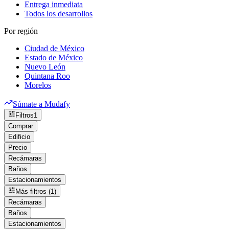
Entrega inmediata
Todos los desarrollos
Por región
Ciudad de México
Estado de México
Nuevo León
Quintana Roo
Morelos
Súmate a Mudafy
Filtros
1
Comprar
Edificio
Precio
Recámaras
Baños
Estacionamientos
Más filtros (1)
Recámaras
Baños
Estacionamientos