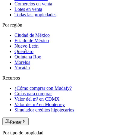
Comercios en venta
Lotes en venta
Todas las propiedades
Por región
Ciudad de México
Estado de México
Nuevo León
Querétaro
Quintana Roo
Morelos
Yucatán
Recursos
¿Cómo comprar con Mudafy?
Guías para comprar
Valor del m² en CDMX
Valor del m² en Monterrey
Simulador créditos hipotecarios
Rentar
Por tipo de propiedad