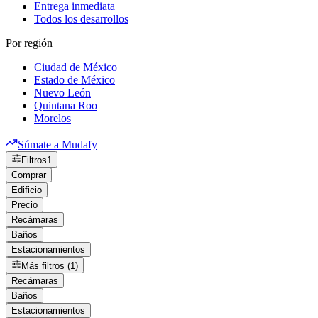
Entrega inmediata
Todos los desarrollos
Por región
Ciudad de México
Estado de México
Nuevo León
Quintana Roo
Morelos
Súmate a Mudafy
Filtros
1
Comprar
Edificio
Precio
Recámaras
Baños
Estacionamientos
Más filtros (1)
Recámaras
Baños
Estacionamientos