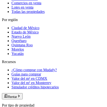
Comercios en venta
Lotes en venta
Todas las propiedades
Por región
Ciudad de México
Estado de México
Nuevo León
Querétaro
Quintana Roo
Morelos
Yucatán
Recursos
¿Cómo comprar con Mudafy?
Guías para comprar
Valor del m² en CDMX
Valor del m² en Monterrey
Simulador créditos hipotecarios
Rentar
Por tipo de propiedad