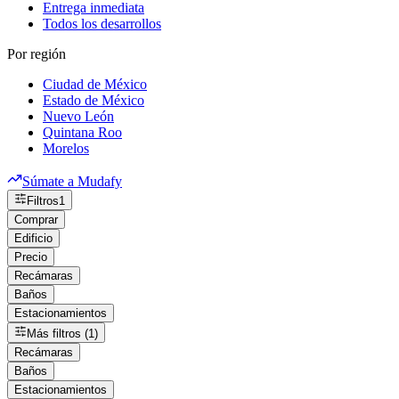
Entrega inmediata
Todos los desarrollos
Por región
Ciudad de México
Estado de México
Nuevo León
Quintana Roo
Morelos
Súmate a Mudafy
Filtros
1
Comprar
Edificio
Precio
Recámaras
Baños
Estacionamientos
Más filtros (1)
Recámaras
Baños
Estacionamientos