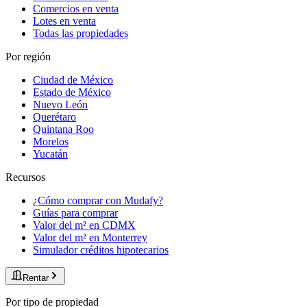
Comercios en venta
Lotes en venta
Todas las propiedades
Por región
Ciudad de México
Estado de México
Nuevo León
Querétaro
Quintana Roo
Morelos
Yucatán
Recursos
¿Cómo comprar con Mudafy?
Guías para comprar
Valor del m² en CDMX
Valor del m² en Monterrey
Simulador créditos hipotecarios
Rentar
Por tipo de propiedad