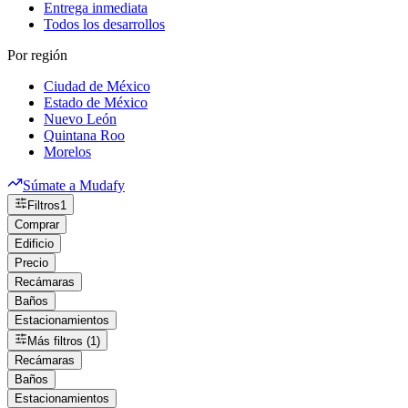
Entrega inmediata
Todos los desarrollos
Por región
Ciudad de México
Estado de México
Nuevo León
Quintana Roo
Morelos
Súmate a Mudafy
Filtros
1
Comprar
Edificio
Precio
Recámaras
Baños
Estacionamientos
Más filtros (1)
Recámaras
Baños
Estacionamientos