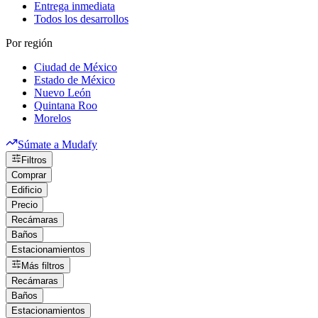
Entrega inmediata
Todos los desarrollos
Por región
Ciudad de México
Estado de México
Nuevo León
Quintana Roo
Morelos
Súmate a Mudafy
Filtros
Comprar
Edificio
Precio
Recámaras
Baños
Estacionamientos
Más filtros
Recámaras
Baños
Estacionamientos