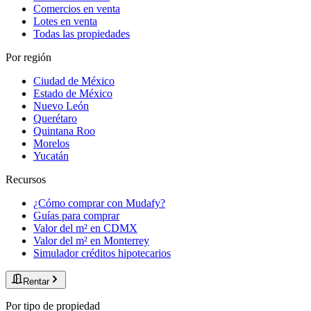
Comercios en venta
Lotes en venta
Todas las propiedades
Por región
Ciudad de México
Estado de México
Nuevo León
Querétaro
Quintana Roo
Morelos
Yucatán
Recursos
¿Cómo comprar con Mudafy?
Guías para comprar
Valor del m² en CDMX
Valor del m² en Monterrey
Simulador créditos hipotecarios
Rentar
Por tipo de propiedad