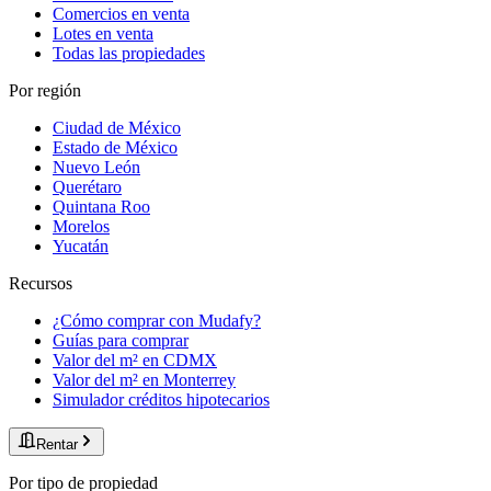
Comercios en venta
Lotes en venta
Todas las propiedades
Por región
Ciudad de México
Estado de México
Nuevo León
Querétaro
Quintana Roo
Morelos
Yucatán
Recursos
¿Cómo comprar con Mudafy?
Guías para comprar
Valor del m² en CDMX
Valor del m² en Monterrey
Simulador créditos hipotecarios
Rentar
Por tipo de propiedad