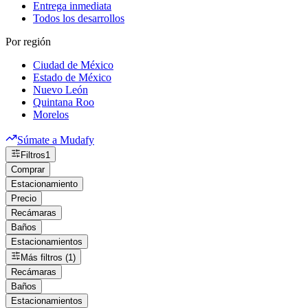
Entrega inmediata
Todos los desarrollos
Por región
Ciudad de México
Estado de México
Nuevo León
Quintana Roo
Morelos
Súmate a Mudafy
Filtros
1
Comprar
Estacionamiento
Precio
Recámaras
Baños
Estacionamientos
Más filtros (1)
Recámaras
Baños
Estacionamientos